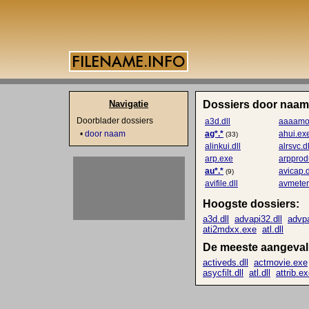
Navigatie
Dossiers door naam
Doorblader dossiers
a3d.dll
aaaamon
•
door naam
ag*.*
ahui.ex
(33)
alinkui.dll
alrsvc.dl
arp.exe
arpprod
au*.*
avicap.d
(9)
avifile.dll
avmeter.
Hoogste dossiers:
a3d.dll
advapi32.dll
advpa
ati2mdxx.exe
atl.dll
De meeste aangevall
activeds.dll
actmovie.exe
asycfilt.dll
atl.dll
attrib.e