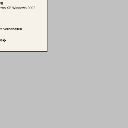
ng
ows XP, Windows 2003
te vorbehalten.
ows�