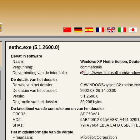
sethc.exe (5.1.2600.0)
Bevat in software
Naam:
Windows XP Home Edition, Deuts
Vergunning:
commercieel
De verbinding van de informatie:
http://www.microsoft.com/window
De details van het dossier
De weg van het dossier:
C:\WINDOWS\system32 \ sethc.exe
De datum van het dossier:
2002-08-29 14:00:00
Versie:
5.1.2600.0
De grootte van het dossier:
30.208 bytes
De knoeiboel van de controlesom en van het dossier
CRC32:
ADC53A81
MD5:
6AB4 0612 065A A8B1 A491 029D
SHA1:
79FA 7604 EB5A CAFD C5B6 FFED
Het middelinformatie van de versie
Firmanaam:
Microsoft Corporation