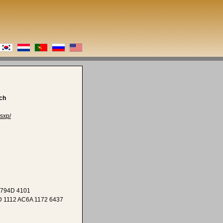
ch
sxp/
 794D 4101
 1112 AC6A 1172 6437