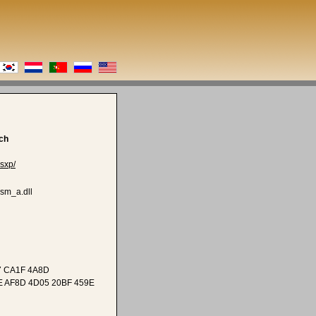
ch
sxp/
sm_a.dll
7 CA1F 4A8D
E AF8D 4D05 20BF 459E