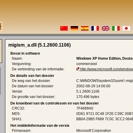
migism_a.dll (5.1.2600.1106)
Bevat in software
Naam:
Windows XP Home Edition, Deuts
Vergunning:
commercieel
De verbinding van de informatie:
http://www.microsoft.com/window
De details van het dossier
De weg van het dossier:
C:\WINDOWS\system32\usmt \ migi
De datum van het dossier:
2002-08-29 14:00:00
Versie:
5.1.2600.1106
De grootte van het dossier:
170.496 bytes
De knoeiboel van de controlesom en van het dossier
CRC32:
7F4689A0
MD5:
0D61 9721 0C48 1F2E C39C 00B
SHA1:
BB0A 29B5 F889 7C0C 3CC2 064
Het middelinformatie van de versie
Firmanaam:
Microsoft Corporation