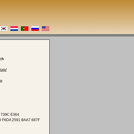
ch
sxp/
ll
 739C E364
D F6DA 2591 BAA7 687F