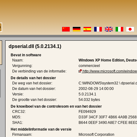
dpserial.dll (5.0.2134.1)
Bevat in software
Naam:
Windows XP Home Edition, Deuts
Vergunning:
commercieel
De verbinding van de informatie:
http://www.microsoft.com/window
De details van het dossier
De weg van het dossier:
C:\WINDOWS\system32 \ dpserial.d
De datum van het dossier:
2002-08-29 14:00:00
Versie:
5.0.2134.1
De grootte van het dossier:
54.032 bytes
De knoeiboel van de controlesom en van het dossier
CRC32:
FE094929
MD5:
D33F 34CF 30F7 4B66 4A9B 2568
SHA1:
B644 0EEF 3490 A8E7 CFEE 8EE
Het middelinformatie van de versie
Firmanaam:
Microsoft Corporation