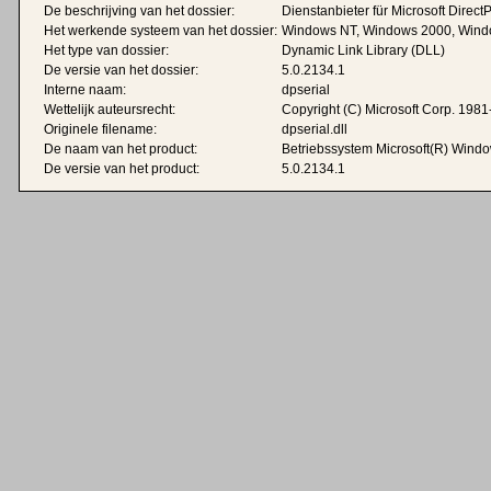
De beschrijving van het dossier:
Dienstanbieter für Microsoft Dire
Het werkende systeem van het dossier:
Windows NT, Windows 2000, Wind
Het type van dossier:
Dynamic Link Library (DLL)
De versie van het dossier:
5.0.2134.1
Interne naam:
dpserial
Wettelijk auteursrecht:
Copyright (C) Microsoft Corp. 198
Originele filename:
dpserial.dll
De naam van het product:
Betriebssystem Microsoft(R) Wind
De versie van het product:
5.0.2134.1