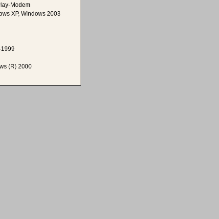
ctPlay-Modem
ows XP, Windows 2003
1-1999
ows (R) 2000